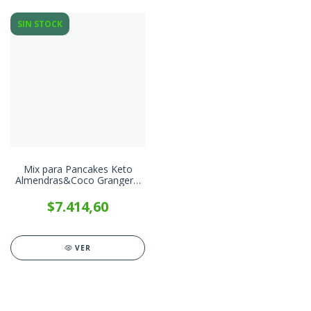
SIN STOCK
Mix para Pancakes Keto
Almendras&Coco Granger x
200g
$7.414,60
VER