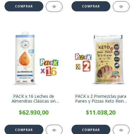
PACK x 16 Leches de
PACK x 2 Premezclas para
Almendras Clásicas sin
Panes y Pizzas Keto Reina
azúcar - Tratenfu x 1 Litro
Food x 200g
$62.930,00
$11.038,20