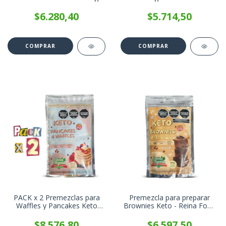
$6.280,40
$5.714,50
PACK x 2 Premezclas para
Premezcla para preparar
Waffles y Pancakes Keto
Brownies Keto - Reina Food
Reina Food x 200g
x 200g
$8.576,80
$6.597,50