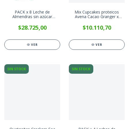
PACK x 8 Leche de
Mix Cupcakes proteicos
Almendras sin azúcar
Avena Cacao Granger x
COCOON x 1 Litro
360g
$28.725,00
$10.110,70
VER
VER
SIN STOCK
SIN STOCK