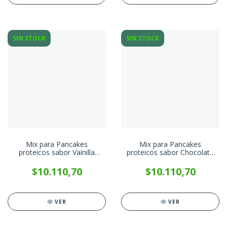
SIN STOCK
SIN STOCK
Mix para Pancakes
Mix para Pancakes
proteicos sabor Vainilla
proteicos sabor Chocolate
Granger x 400g
Granger x 400g
$10.110,70
$10.110,70
VER
VER