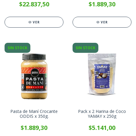
$22.837,50
$1.889,30
VER
VER
SIN STOCK
SIN STOCK
Pasta de Maní Crocante
Pack x 2 Harina de Coco
ODDIS x 350g.
YAMAY x 250g
$1.889,30
$5.141,00