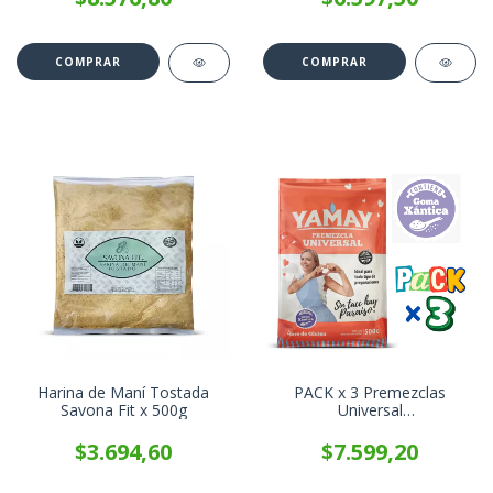
Harina de Maní Tostada
PACK x 3 Premezclas
Savona Fit x 500g
Universal
SInTACCHayParaiso YAMAY
x 500g
$3.694,60
$7.599,20