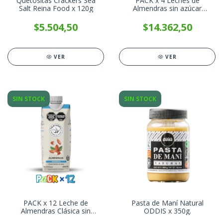
Quetositas Crackers Sea
PACK x 4 Leches de
Salt Reina Food x 120g
Almendras sin azúcar
Cocoon x 1 Litro
$5.504,50
$14.362,50
VER
VER
SIN STOCK
SIN STOCK
PACK x 12 Leche de
Pasta de Maní Natural
Almendras Clásica sin
ODDIS x 350g.
azúcar x 500cc Tratenfu