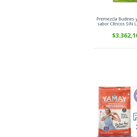
Premezcla Budines y
sabor Cítricos SIN
Nutrizio x 50
$3.362,1