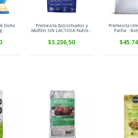
al Doña
Premezcla Bizcochuelos y
Premezcla Uni
g
Muffins SIN LACTOSA Nutrizio
Pacha - Bol
x 500g
0
$3.236,50
$45.74