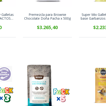
 Galletas
Premezcla para Brownie
Super Mix Gall
 LACTOSA
Chocolate Doña Pacha x 500g
base Garbanzos
0g
0
$3.265,40
$2.23