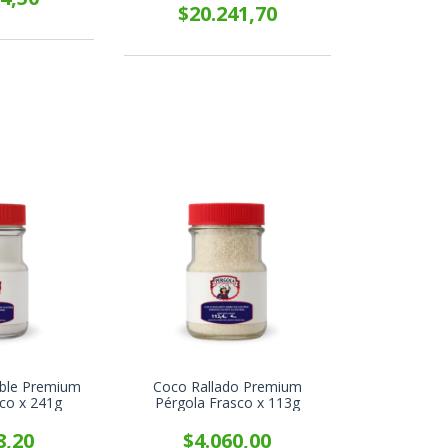
$20.241,70
able Premium
Coco Rallado Premium
sco x 241g
Pérgola Frasco x 113g
8,20
$4.060,00