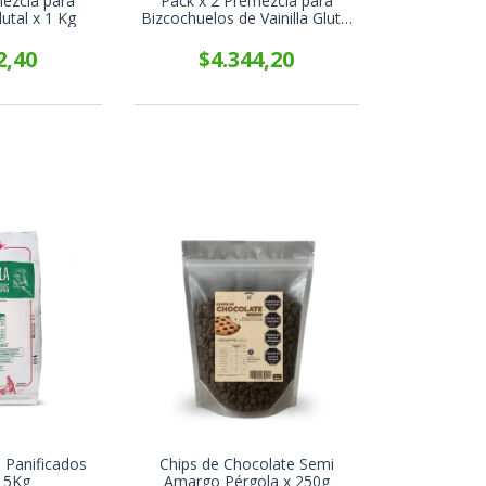
mezcla para
Pack x 2 Premezcla para
utal x 1 Kg
Bizcochuelos de Vainilla Glutal
x 450g
2,40
$4.344,20
 Panificados
Chips de Chocolate Semi
x 5Kg
Amargo Pérgola x 250g