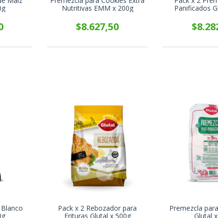
de Maíz
Premezcla para Cookies Extra
Pack x 2 Pre
0g
Nutritivas EMM x 200g
Panificados Gl
0
$8.627,50
$8.28
 Blanco
Pack x 2 Rebozador para
Premezcla para
0g
Frituras Glutal x 500g
Glutal 