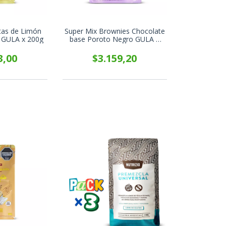
etas de Limón
Super Mix Brownies Chocolate
 GULA x 200g
base Poroto Negro GULA x
425g
3,00
$3.159,20