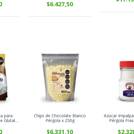
0
$6.427,50
la para
Chips de Chocolate Blanco
Azúcar Impalp
 Glutal x
Pérgola x 250g
Pérgola Fra
0
$6.331,10
$2.32