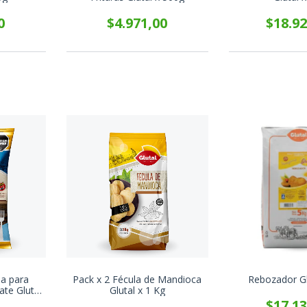
0
$4.971,00
$18.92
la para
Pack x 2 Fécula de Mandioca
Rebozador Gl
ate Glutal
Glutal x 1 Kg
$17.13