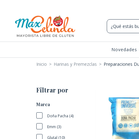
Novedades 
Inicio
>
Harinas y Premezclas
>
Preparaciones Du
Filtrar por
Marca
Doña Pacha (4)
Emm (3)
Glutal (10)