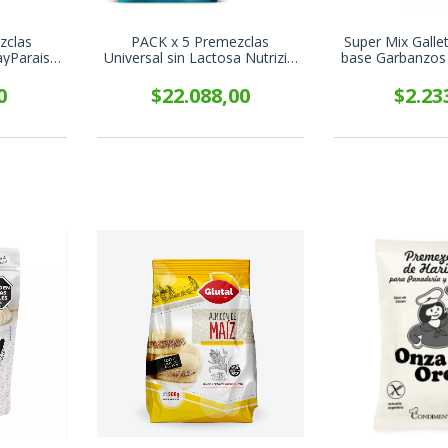
zclas
PACK x 5 Premezclas
Super Mix Gallet
ayParaiso
Universal sin Lactosa Nutrizio
base Garbanzos
0g
x 1 Kg
0
$22.088,00
$2.23