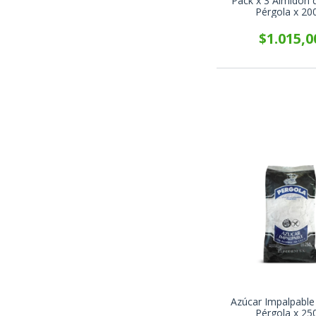
Pack x 3 Almidón 
Pérgola x 20
$1.015,0
Azúcar Impalpable
Pérgola x 25