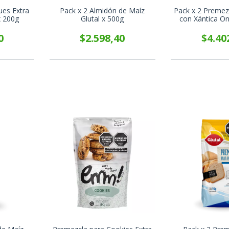
es Extra
Pack x 2 Almidón de Maíz
Pack x 2 Premezc
x 200g
Glutal x 500g
con Xántica O
500
0
$2.598,40
$4.40